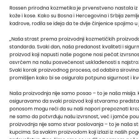
Rossen prirodna kozmetika je prvenstveno nastala iz
kože i kose. Kako su Bosna i Hercegovina i Srbija zem
kadrove, rodila se ideja da te dvije činjenice spojimo u 
„Naša strast prema proizvodnji kozmetičkih proizvod
standarda. Svaki dan, naša predanost kvaliteti i sigurn
proizvod koji napusti naše pogone nosi pečat izvrsnos
osvrćem na našu posvećenost usklađenosti s najstroži
Svaki korak proizvodnog procesa, od odabira sirovina 
promišljen kako bi se osigurala potpuna sigurnost i kva
Naša proizvodnja nije samo posao – to je naša misija. 
osiguravamo da svaki proizvod koji stvaramo predstavlj
ponosom mogu reći da su naši napori prepoznati kroz pr
ne samo da potvrđuju našu izvrsnost, već i jamče pou
proizvodnja nije samo stvar poslovanja – to je naša 
kupcima. Sa svakim proizvodom koji izlazi iz naših pog