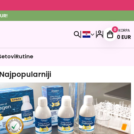
UR!
0
KORPA
0
EUR
Setovi
Rutine
Najpopularniji