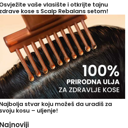
Osvježite vaše vlasište i otkrijte tajnu
zdrave kose s Scalp Rebalans setom!
Najbolja stvar koju možeš da uradiš za
svoju kosu – uljenje!
Najnoviji