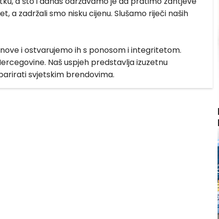
ku, a što i danas održavamo je da pratimo zahtjeve
et, a zadržali smo nisku cijenu. Slušamo riječi naših
snove i ostvarujemo ih s ponosom i integritetom.
ercegovine. Naš uspjeh predstavlja izuzetnu
 parirati svjetskim brendovima.