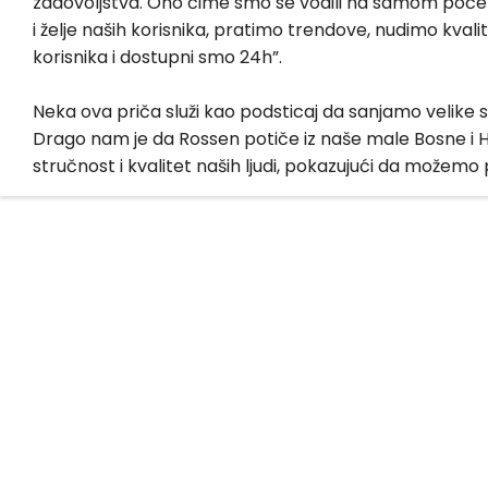
zadovoljstva. Ono čime smo se vodili na samom počet
i želje naših korisnika, pratimo trendove, nudimo kvalit
korisnika i dostupni smo 24h”.
Neka ova priča služi kao podsticaj da sanjamo velike 
Drago nam je da Rossen potiče iz naše male Bosne i H
stručnost i kvalitet naših ljudi, pokazujući da možemo