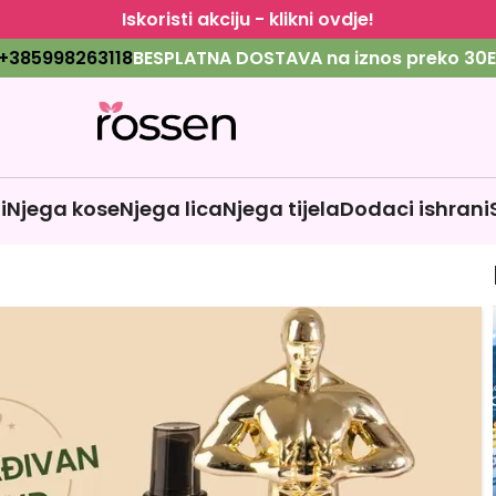
Iskoristi akciju - klikni ovdje!
+385998263118
BESPLATNA DOSTAVA na iznos preko 30E
i
Njega kose
Njega lica
Njega tijela
Dodaci ishrani