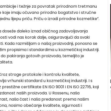
 ambicije i težnje za povratak prirodnom tretmanu
lje koje imaju očuvano prirodno bogatstvo i stručne
jednu lijepu priču. Priču o izradi prirodne kozmetike”.
a doseže daleko iznad običnog zadovoljavanja
osti vodi nas korak dalje, osiguravajući da svaki
ti. Kada razmišljam o našoj proizvodnji, ponosno se
m propisima i standardima u kozmetičkoj industriji.
do pakiranja gotovih proizvoda, temeljito je
liteta.
Kroz stroge protokole i kontrolu kvalitete,
a vrhunski standard u kozmetičkoj industriji. I s
estižne certifikate EN ISO 9001 i EN ISO 22716, koji
zdanost naših proizvoda. U Rossenu, naša
strast, naša čast i naša predanost prema našim
ona, nosimo obećanje kvalitete, sigurnosti i