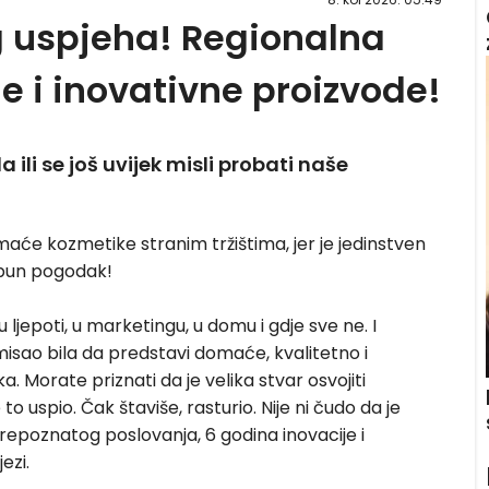
g uspjeha! Regionalna
e i inovativne proizvode!
ili se još uvijek misli probati naše
će kozmetike stranim tržištima, jer je jedinstven
a pun pogodak!
 ljepoti, u marketingu, u domu i gdje sve ne. I
misao bila da predstavi domaće, kvalitetno i
a. Morate priznati da je velika stvar osvojiti
to uspio. Čak štaviše, rasturio. Nije ni čudo da je
repoznatog poslovanja, 6 godina inovacije i
ezi.