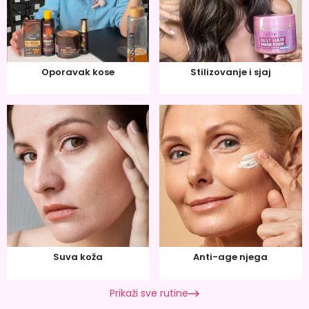
Oporavak kose
Stilizovanje i sjaj
Suva koža
Anti-age njega
Prikaži sve rutine