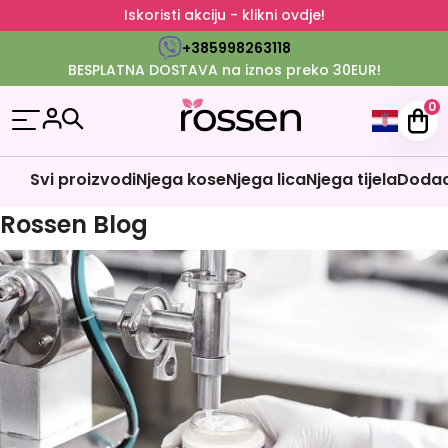
Iskoristi akciju - klikni ovdje!
+385998263118
BESPLATNA DOSTAVA na iznos preko 30EUR!
0
Svi proizvodi
Njega kose
Njega lica
Njega tijela
Dodaci
Rossen Blog