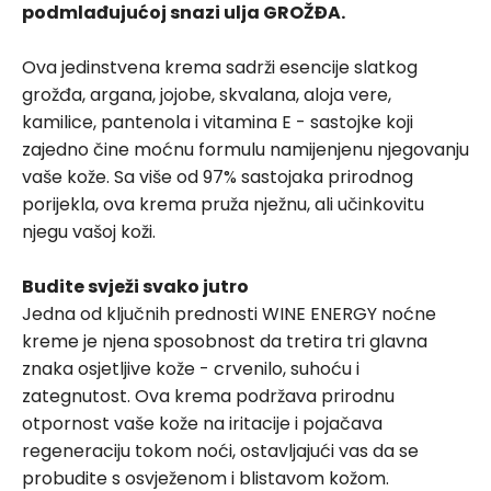
podmlađujućoj snazi ulja GROŽĐA.
Ova jedinstvena krema sadrži esencije slatkog
grožđa, argana, jojobe, skvalana, aloja vere,
kamilice, pantenola i vitamina E - sastojke koji
zajedno čine moćnu formulu namijenjenu njegovanju
vaše kože. Sa više od 97% sastojaka prirodnog
porijekla, ova krema pruža nježnu, ali učinkovitu
njegu vašoj koži.
Budite svježi svako jutro
Jedna od ključnih prednosti WINE ENERGY noćne
kreme je njena sposobnost da tretira tri glavna
znaka osjetljive kože - crvenilo, suhoću i
zategnutost. Ova krema podržava prirodnu
otpornost vaše kože na iritacije i pojačava
regeneraciju tokom noći, ostavljajući vas da se
probudite s osvježenom i blistavom kožom.