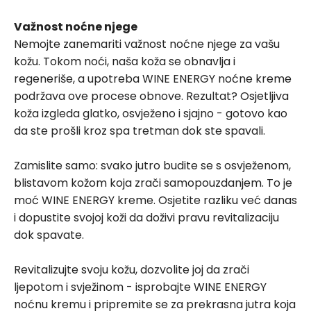
Važnost noćne njege
Nemojte zanemariti važnost noćne njege za vašu
kožu. Tokom noći, naša koža se obnavlja i
regeneriše, a upotreba WINE ENERGY noćne kreme
podržava ove procese obnove. Rezultat? Osjetljiva
koža izgleda glatko, osvježeno i sjajno - gotovo kao
da ste prošli kroz spa tretman dok ste spavali.
Zamislite samo: svako jutro budite se s osvježenom,
blistavom kožom koja zrači samopouzdanjem. To je
moć WINE ENERGY kreme. Osjetite razliku već danas
i dopustite svojoj koži da doživi pravu revitalizaciju
dok spavate.
Revitalizujte svoju kožu, dozvolite joj da zrači
ljepotom i svježinom - isprobajte WINE ENERGY
noćnu kremu i pripremite se za prekrasna jutra koja