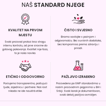
NAŠ
STANDARD NJEGE
KVALITET NA PRVOM
ČISTO I SVJESNO
MJESTU
Biramo sastojke s pažnjom i
odgovornošću. Bez suvišnih dodataka,
Svaki proizvod prolazi kroz strogu
bez kompromisa prema zdravlju i
internu kontrolu, od prve sirovine do
prirodi.
gotovog pakovanja. Kvalitet nije faza,
to je naša navika.
ETIČNO I ODGOVORNO
PAŽLJIVO IZRAĐENO
Poslujemo transparentno, poštujući
Proizvedeno po GMP standardima u
ljude, zajednicu i partnere. Naš rast
našim proizvodnim pogonima u BiH i
nikada ne ide nauštrb etike.
Srbiji. Svaki korak je dokumentovan,
svaki detalj pažljivo osmišljen.