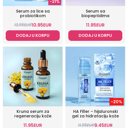
-21%
Serum za lice sa
Serum sa
probiotikom
biopeptidima
10.95
EUR
11.95
EUR
13.95
EUR
DODAJ U KORPU
DODAJ U KORPU
-20%
Kruna serum za
HA Filler – hijaluronski
regeneraciju kože
gel za hidrataciju kože
11.95
EUR
9.45
EUR
11.95
EUR