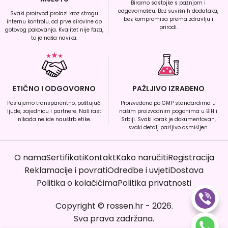
Biramo sastojke s pažnjom i
odgovornošću. Bez suvišnih dodataka,
Svaki proizvod prolazi kroz strogu
bez kompromisa prema zdravlju i
internu kontrolu, od prve sirovine do
prirodi.
gotovog pakovanja. Kvalitet nije faza,
to je naša navika.
ETIČNO I ODGOVORNO
PAŽLJIVO IZRAĐENO
Poslujemo transparentno, poštujući
Proizvedeno po GMP standardima u
ljude, zajednicu i partnere. Naš rast
našim proizvodnim pogonima u BiH i
nikada ne ide nauštrb etike.
Srbiji. Svaki korak je dokumentovan,
svaki detalj pažljivo osmišljen.
O nama
Sertifikati
Kontakt
Kako naručiti
Registracija
Reklamacije i povrati
Odredbe i uvjeti
Dostava
Politika o kolačićima
Politika privatnosti
Copyright
©
rossen.hr
-
2026
.
Sva prava zadržana.