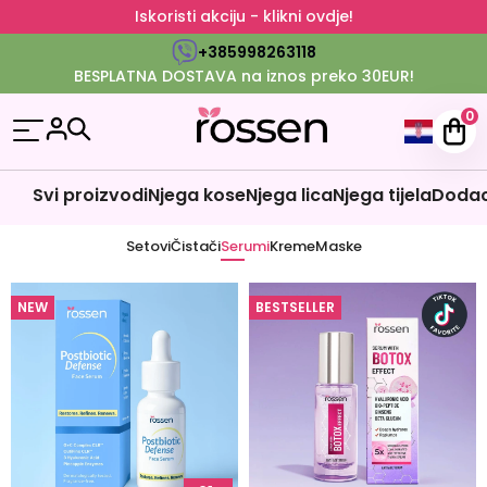
Iskoristi akciju - klikni ovdje!
+385998263118
BESPLATNA DOSTAVA na iznos preko 30EUR!
0
Svi proizvodi
Njega kose
Njega lica
Njega tijela
Dodaci
Setovi
Čistači
Serumi
Kreme
Maske
NEW
BESTSELLER