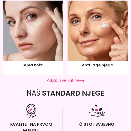
Suva koža
Anti-age njega
Prikaži sve rutine
NAŠ
STANDARD NJEGE
KVALITET NA PRVOM
ČISTO I SVJESNO
MJESTU