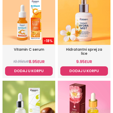
-18%
Vitamin C serum
Hidratantni sprej za
lice
8.95
EUR
9.95
EUR
10.95
EUR
DODAJ U KORPU
DODAJ U KORPU