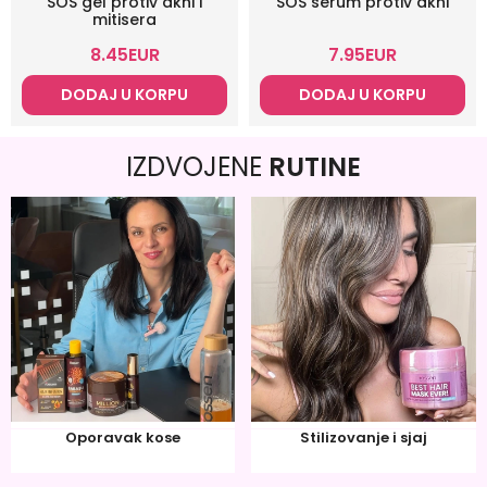
SOS gel protiv akni i
SOS serum protiv akni
mitisera
8.45
EUR
7.95
EUR
DODAJ U KORPU
DODAJ U KORPU
IZDVOJENE
RUTINE
Oporavak kose
Stilizovanje i sjaj