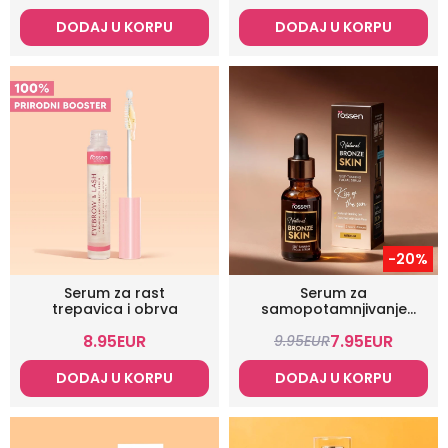
DODAJ U KORPU
DODAJ U KORPU
-20%
Serum za rast
Serum za
trepavica i obrva
samopotamnjivanje
lica
8.95
EUR
7.95
EUR
9.95
EUR
DODAJ U KORPU
DODAJ U KORPU