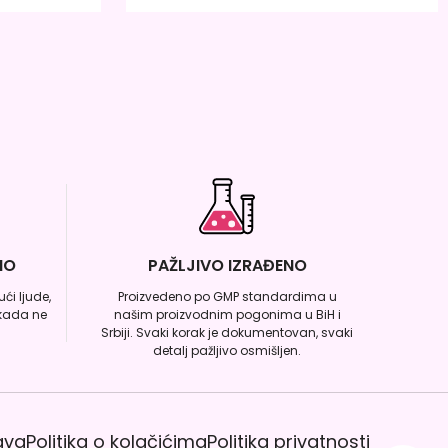
NO
PAŽLJIVO IZRAĐENO
ći ljude,
Proizvedeno po GMP standardima u
ikada ne
našim proizvodnim pogonima u BiH i
Srbiji. Svaki korak je dokumentovan, svaki
detalj pažljivo osmišljen.
ava
Politika o kolačićima
Politika privatnosti