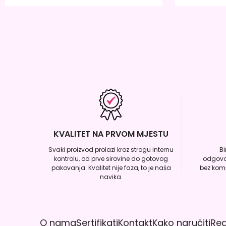
KVALITET NA PRVOM MJESTU
Svaki proizvod prolazi kroz strogu internu
B
kontrolu, od prve sirovine do gotovog
odgovo
pakovanja. Kvalitet nije faza, to je naša
bez komp
navika.
O nama
Sertifikati
Kontakt
Kako naručiti
Reg