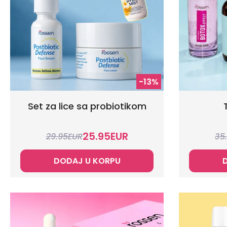
-13%
Set za lice sa probiotikom
25.95
EUR
29.95
EUR
35
DODAJ U KORPU