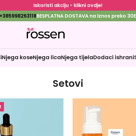
Iskoristi akciju - klikni ovdje!
+385998263118
BESPLATNA DOSTAVA na iznos preko 30E
i
Njega kose
Njega lica
Njega tijela
Dodaci ishrani
Setovi
R