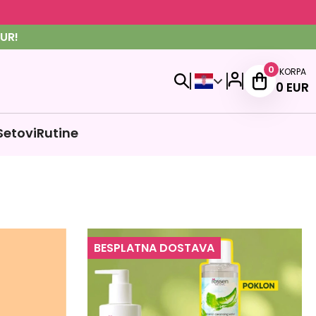
UR!
0
KORPA
0
EUR
Setovi
Rutine
BESPLATNA DOSTAVA