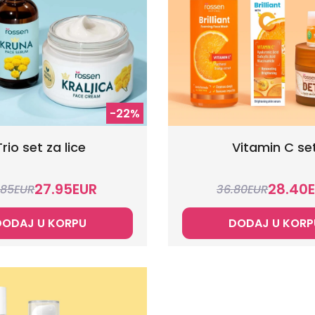
-22%
Trio set za lice
Vitamin C se
27.95
EUR
28.40
.85
EUR
36.80
EUR
DODAJ U KORPU
DODAJ U KORP