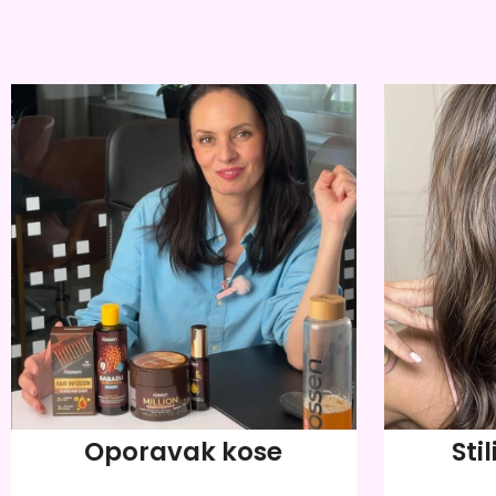
Oporavak kose
Stil