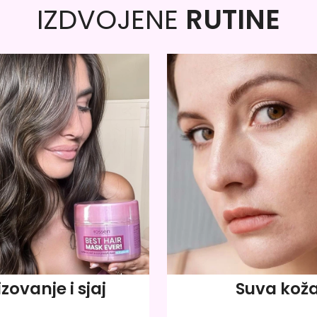
IZDVOJENE
RUTINE
izovanje i sjaj
Suva kož