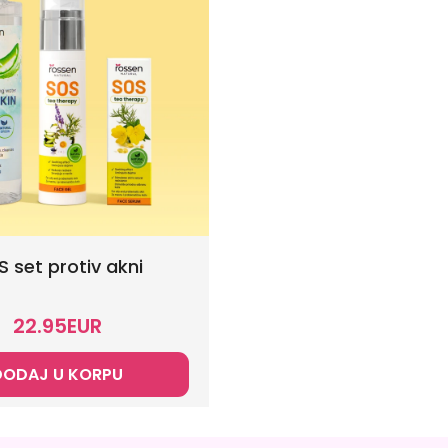
 set protiv akni
22.95
EUR
DODAJ U KORPU