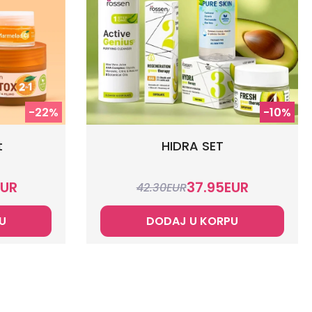
-22%
-10%
t
HIDRA SET
EUR
37.95
EUR
42.30
EUR
U
DODAJ U KORPU