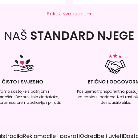
Prikaži sve rutine
NAŠ
STANDARD NJEGE
ČISTO I SVJESNO
ETIČNO I ODGOVOR
iramo sastojke s pažnjom i
Poslujemo transparentno, poštuju
rnošću. Bez suvišnih dodataka,
zajednicu i partnere. Naš rast n
romisa prema zdravlju i prirodi.
ide nauštrb etike.
istracija
Reklamacije i povrati
Odredbe i uvjeti
Dost