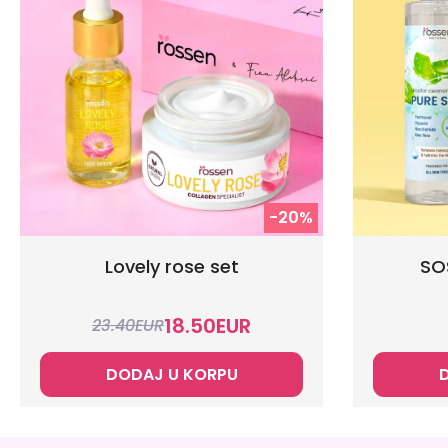
-20%
Lovely rose set
SOS
18.50
EUR
23.40
EUR
DODAJ U KORPU