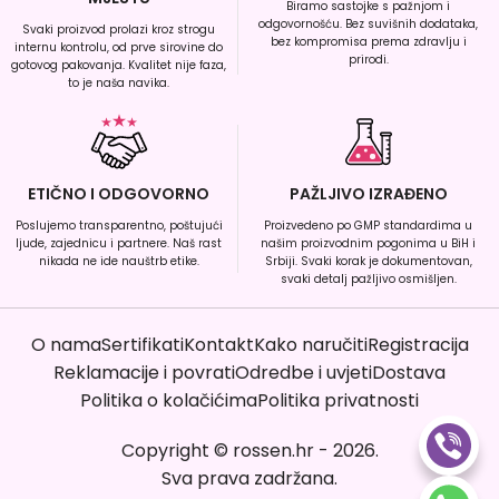
Biramo sastojke s pažnjom i
odgovornošću. Bez suvišnih dodataka,
Svaki proizvod prolazi kroz strogu
bez kompromisa prema zdravlju i
internu kontrolu, od prve sirovine do
prirodi.
gotovog pakovanja. Kvalitet nije faza,
to je naša navika.
ETIČNO I ODGOVORNO
PAŽLJIVO IZRAĐENO
Poslujemo transparentno, poštujući
Proizvedeno po GMP standardima u
ljude, zajednicu i partnere. Naš rast
našim proizvodnim pogonima u BiH i
nikada ne ide nauštrb etike.
Srbiji. Svaki korak je dokumentovan,
svaki detalj pažljivo osmišljen.
O nama
Sertifikati
Kontakt
Kako naručiti
Registracija
Reklamacije i povrati
Odredbe i uvjeti
Dostava
Politika o kolačićima
Politika privatnosti
Copyright
©
rossen.hr
-
2026
.
Sva prava zadržana.