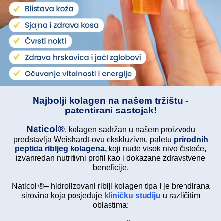
Najbolji kolagen na našem tržištu -
patentirani sastojak!
Naticol®
, kolagen sadržan u našem proizvodu
predstavlja Weishardt-ovu ekskluzivnu paletu
prirodnih
peptida ribljeg kolagena,
koji nude visok nivo čistoće,
izvanredan nutritivni profil kao i dokazane zdravstvene
beneficije.
Naticol ®– hidrolizovani riblji kolagen tipa I je brendirana
sirovina koja posjeduje
kliničku studiju
u različitim
oblastima: