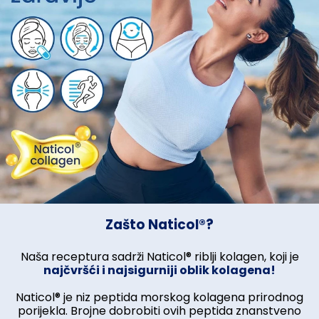
Zašto Naticol®?
Naša receptura sadrži Naticol® riblji kolagen, koji je
najčvršći i najsigurniji oblik kolagena!
Naticol® je niz peptida morskog kolagena prirodnog
porijekla. Brojne dobrobiti ovih peptida znanstveno