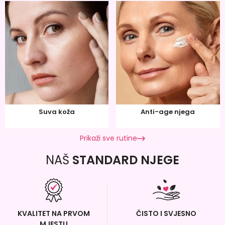
Suva koža
Anti-age njega
Prikaži sve rutine
NAŠ
STANDARD NJEGE
KVALITET NA PRVOM
ČISTO I SVJESNO
MJESTU