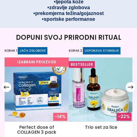
•ljepota kože
•zdravlje zglobova
•prekomjerna težina/gojaznost
•sportske performanse
DOPUNI SVOJ PRIRODNI RITUAL
KORAK 1.
JAČA ZGLOBOVE
KORAK 2.
USPORAVA STARENJE
KO
IZABRANI PROIZVOD
BESTSELLER
-14%
-22%
Perfect dose of
Trio set za lice
COLLAGEN 3 pack