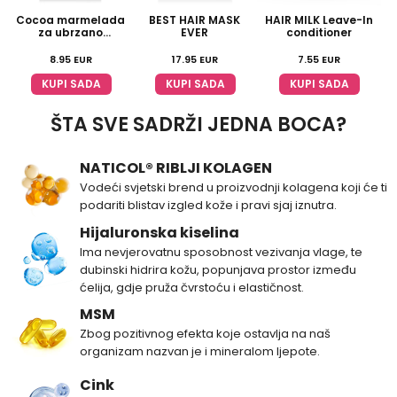
Cocoa marmelada
BEST HAIR MASK
HAIR MILK Leave-In
za ubrzano
EVER
conditioner
tamnjenje
8.95
EUR
17.95
EUR
7.55
EUR
KUPI SADA
KUPI SADA
KUPI SADA
ŠTA SVE SADRŽI JEDNA BOCA?
NATICOL® RIBLJI KOLAGEN
Vodeći svjetski brend u proizvodnji kolagena koji će ti
podariti blistav izgled kože i pravi sjaj iznutra.
Hijaluronska kiselina
Ima nevjerovatnu sposobnost vezivanja vlage, te
dubinski hidrira kožu, popunjava prostor između
ćelija, gdje pruža čvrstoću i elastičnost.
MSM
Zbog pozitivnog efekta koje ostavlja na naš
organizam nazvan je i mineralom ljepote.
Cink