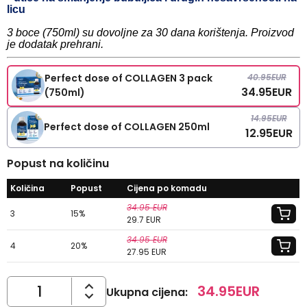
licu
3 boce (750ml) su dovoljne za 30 dana korištenja. Proizvod
je dodatak prehrani.
40.95
EUR
Perfect dose of COLLAGEN 3 pack
34.95
EUR
(750ml)
14.95
EUR
Perfect dose of COLLAGEN 250ml
12.95
EUR
Popust na količinu
Količina
Popust
Cijena po komadu
34.95
EUR
3
15
%
29.7
EUR
34.95
EUR
4
20
%
27.95
EUR
34.95
EUR
Ukupna cijena
: