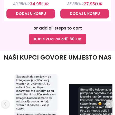
34.95
EUR
27.95
EUR
40.95
EUR
35.85
EUR
DODAJ U KORPU
DODAJ U KORPU
or add all steps to cart
KUPI SVE
111.80
EUR
123.70
EUR
NAŠI KUPCI GOVORE UMJESTO NAS