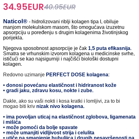
34.95
EUR
40.95
EUR
Naticol®
- hidrolizovani riblji kolagen tipa I, obiluje
manjom molekulskom masom, što omogućava izuzetnu
apsorpciju u poređenju s drugim kolagenima životinjskog
porijekla.
Njegova sposobnost apsorpcije je čak
1,5 puta efikasnija
.
Smatra se vrhunskim izvorom kolagena u medicinske svrhe,
ističući se kao najsigurniji i najčišći biološki dostupni
kolagen.
Redovno uzimanje
PERFECT DOSE
kolagena
:
• donosi povećanu elastičnost i hidriranost kože
• gradi jaku, zdravu kosu, nokte i zube.
Dakle, ako su vaši nokti i kosa kratki i lomljivi, za to bi
mogao biti kriv
nizak nivo kolagena.
• ima povoljan uticaj na elastičnost zglobova, ligamenata
i mišića
• može pomoći da bolje spavate
• može umanjiti vidljivost strija i celulita
• utiče na smanjenje bubuljica i drugih nesavršenosti na