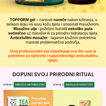
TOPFORM gel
– nanositi
naveče
nakon tuširanja, u
tankom sloju na suvu kožu tijela i umasirati masažerom.
Masažno ulje
- poželjno koristiti
nekoliko puta
sedmično
uz masažer ili za prirodnu hidrataciju tijela.
Anticelulitni masažer
- laganim kružnim pokretima
masirati problematična područja.
Ovaj profesionalni set objedinjuje sve što vam je
potrebno za cjelovitu i najučinkovitiju anticelulitnu
njegu.
DOPUNI SVOJ PRIRODNI RITUAL
KORAK 1.
UBRZAVA METABOLIZAM
KORAK 2.
SMANJUJE NADUTOST
KO