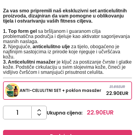
Za vas smo pripremili naš ekskluzivni set anticelulitnih
proizvoda, dizajniran da vam pomogne u oblikovanju
tijela i ostvarivanju vaših fitness ciljeva.
1. Top form gel
sa bršljanom i guaranom cilja
problematična područja i djeluje kao aktivator sagorijevanja
masnih naslaga.
2.
Njegujuće,
anticelulitno ulje
za tijelo, obogaćeno je
najfinijim sastojcima iz prirode koje njeguje i učvršćava
kožu.
3. Anticelulitni masažer
je ključ za postizanje čvrste i glatke
kože. Podstiče cirkulaciju u svim slojevima kože, čineći je
vidljivo čvršćom i smanjujući prisutnost celulita.
31.85
EUR
ANTI-CELULITNI SET + poklon masažer
22.90
EUR
22.90
EUR
Ukupna cijena
: