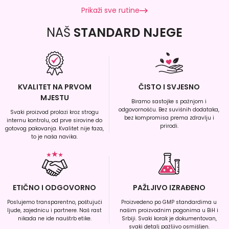
Prikaži sve rutine
NAŠ
STANDARD NJEGE
KVALITET NA PRVOM
ČISTO I SVJESNO
MJESTU
Biramo sastojke s pažnjom i
odgovornošću. Bez suvišnih dodataka,
Svaki proizvod prolazi kroz strogu
bez kompromisa prema zdravlju i
internu kontrolu, od prve sirovine do
prirodi.
gotovog pakovanja. Kvalitet nije faza,
to je naša navika.
ETIČNO I ODGOVORNO
PAŽLJIVO IZRAĐENO
Poslujemo transparentno, poštujući
Proizvedeno po GMP standardima u
ljude, zajednicu i partnere. Naš rast
našim proizvodnim pogonima u BiH i
nikada ne ide nauštrb etike.
Srbiji. Svaki korak je dokumentovan,
svaki detalj pažljivo osmišljen.