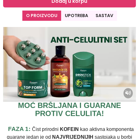
Dodaj u korpu
O PROIZVODU
UPOTREBA
SASTAV
MOĆ BRŠLJANA I GUARANE
PROTIV CELULITA!
FAZA 1:
Čist prirodni
KOFEIN
kao aktivna komponenta
guarane jedan je od
NAJVRIJEDNIJIH
sastojaka u borbi