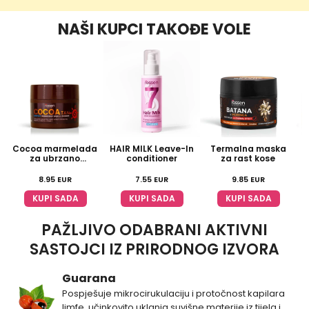
NAŠI KUPCI TAKOĐE VOLE
Cocoa marmelada
HAIR MILK Leave-In
Termalna maska
za ubrzano
conditioner
za rast kose
tamnjenje
8.95
EUR
7.55
EUR
9.85
EUR
KUPI SADA
KUPI SADA
KUPI SADA
PAŽLJIVO ODABRANI AKTIVNI
SASTOJCI IZ PRIRODNOG IZVORA
Guarana
Pospješuje mikrocirukulaciju i protočnost kapilara
limfe, učinkovito uklanja suvišne materije iz tijela i