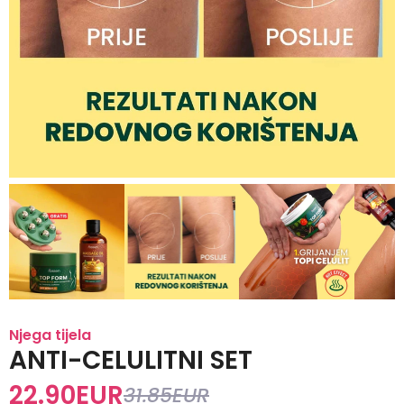
Njega tijela
ANTI-CELULITNI SET
22.90
EUR
31.85
EUR