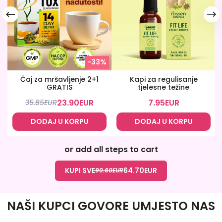
-33%
Čaj za mršavljenje 2+1
Kapi za regulisanje
GRATIS
tjelesne težine
23.90
EUR
7.95
EUR
35.85
EUR
DODAJ U KORPU
DODAJ U KORPU
or add all steps to cart
KUPI SVE
64.70
EUR
90.60
EUR
NAŠI KUPCI GOVORE UMJESTO NAS