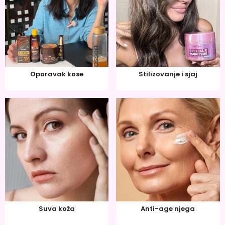
Oporavak kose
Stilizovanje i sjaj
Suva koža
Anti-age njega