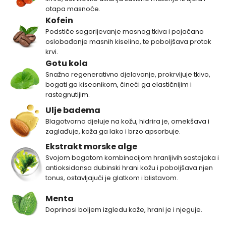
otapa masnoće.
Kofein
Podstiče sagorijevanje masnog tkiva i pojačano
oslobađanje masnih kiselina, te poboljšava protok
krvi.
Gotu kola
Snažno regenerativno djelovanje, prokrvljuje tkivo,
bogati ga kiseonikom, čineći ga elastičnijim i
rastegnutijim.
Ulje badema
Blagotvorno djeluje na kožu, hidrira je, omekšava i
zaglađuje, koža ga lako i brzo apsorbuje.
Ekstrakt morske alge
Svojom bogatom kombinacijom hranljivih sastojaka i
antioksidansa dubinski hrani kožu i poboljšava njen
tonus, ostavljajući je glatkom i blistavom.
Menta
Doprinosi boljem izgledu kože, hrani je i njeguje.