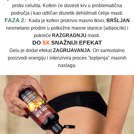
protiv celulita. Kofein će dovesti krv u problematična
područja i kao odličan diuretik dehidrirati ćelije masti.
FAZA 2:
Kada je kofein prokrvio masno tkivo,
BRŠLJAN
nesmetano prodire u potkožne masne stanice (adipocite) i
pokreće
RAZGRADNJU
masti.
DO
5X
SNAŽNIJI EFEKAT
Gelu je dodat efekat
ZAGRIJAVANJA
. On samostalno
proizvodi energiju i intenzivira proces "topljenja" masnih
naslaga.