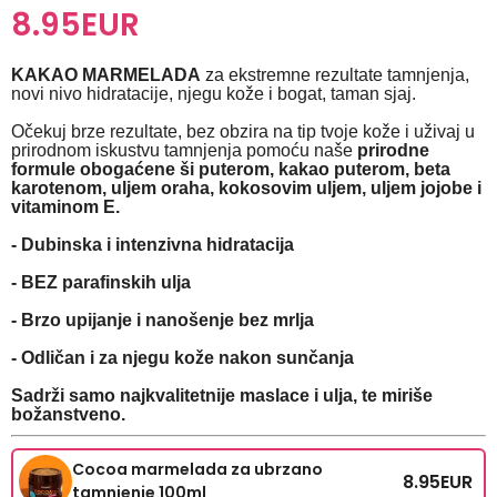
8.95
EUR
KAKAO MARMELADA
za ekstremne rezultate tamnjenja,
novi nivo hidratacije, njegu kože i bogat, taman sjaj.
Očekuj brze rezultate, bez obzira na tip tvoje kože i uživaj u
prirodnom iskustvu tamnjenja pomoću naše
prirodne
formule obogaćene ši puterom, kakao puterom, beta
karotenom, uljem oraha, kokosovim uljem, uljem jojobe i
vitaminom E.
- Dubinska i intenzivna hidratacija
- BEZ parafinskih ulja
- Brzo upijanje i nanošenje bez mrlja
- Odličan i za njegu kože nakon sunčanja
Sadrži samo najkvalitetnije maslace i ulja, te miriše
božanstveno.
Cocoa marmelada za ubrzano
8.95
EUR
tamnjenje 100ml