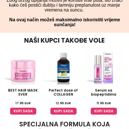
Zbog brzog upijanja možeš je koristiti više puta, što znači
kako ćeš postići dublju i tamniju preplanulost uz manje
vremena na suncu.
Na ovaj način možeš maksimalno iskoristiti vrijeme
sunčanja!
NAŠI KUPCI TAKOĐE VOLE
BEST HAIR MASK
Perfect dose of
Serum sa
EVER
COLLAGEN
biopeptidima
17.95
EUR
12.95
EUR
11.95
EUR
KUPI SADA
KUPI SADA
KUPI SADA
SPECIJALNA FORMULA KOJA