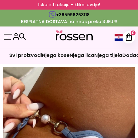
Iskoristi akciju - klikni ovdje!
+385998263118
BESPLATNA DOSTAVA na iznos preko 30EUR!
0
Svi proizvodi
Njega kose
Njega lica
Njega tijela
Dodaci