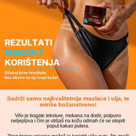
Sadrži samo najkvalitetnije maslace i ulja, te
miriše božanstveno!
Vrlo je bogate teksture, mekana na dodir, potpuno
neljepljiva i čim je utrljaš na kožu odmah će se otopiti
poput kakao putera.