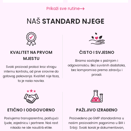
Prikaži sve rutine
NAŠ
STANDARD NJEGE
KVALITET NA PRVOM
ČISTO I SVJESNO
MJESTU
Biramo sastojke s pažnjom i
odgovornošću. Bez suvišnih dodataka,
Svaki proizvod prolazi kroz strogu
bez kompromisa prema zdravlju i
internu kontrolu, od prve sirovine do
prirodi.
gotovog pakovanja. Kvalitet nije faza,
to je naša navika.
ETIČNO I ODGOVORNO
PAŽLJIVO IZRAĐENO
Poslujemo transparentno, poštujući
Proizvedeno po GMP standardima u
ljude, zajednicu i partnere. Naš rast
našim proizvodnim pogonima u BiH i
nikada ne ide nauštrb etike.
Srbiji. Svaki korak je dokumentovan,