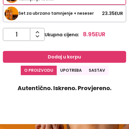
23.35
EUR
Set za ubrzano tamnjenje + neseser
8.95
EUR
Ukupna cijena
:
Dodaj u korpu
O PROIZVODU
UPOTREBA
SASTAV
Autentično. Iskreno. Provjereno.