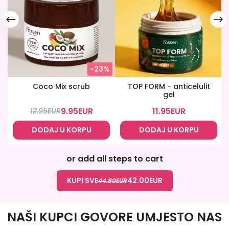
-23%
Coco Mix scrub
TOP FORM - anticelulit
gel
9.95
EUR
11.95
EUR
12.95
EUR
DODAJ U KORPU
DODAJ U KORPU
or add all steps to cart
KUPI SVE
42.00
EUR
44.80
EUR
NAŠI KUPCI GOVORE UMJESTO NAS