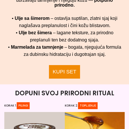
ubrzavaju tamnjenje i njeguju kožu —
potpuno
prirodno.
•
Ulje sa šimerom
– ostavlja suptilan, zlatni sjaj koji
naglašava preplanulost i čini kožu blistavom.
•
Ulje bez šimera
– lagane teksture, za prirodno
preplanuli ten bez dodatnog sjaja.
•
Marmelada za tamnjenje
– bogata, njegujuća formula
za dubinsku hidrataciju i dugotrajan sjaj.
KUPI SET
DOPUNI SVOJ PRIRODNI RITUAL
KORAK 1.
PILING
KORAK 2.
TOPLJENJE
KO