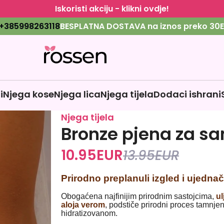
Iskoristi akciju - klikni ovdje!
+385998263118
BESPLATNA DOSTAVA na iznos preko 30E
i
Njega kose
Njega lica
Njega tijela
Dodaci ishrani
Njega tijela
Bronze pjena za s
10.95
EUR
13.95
EUR
Prirodno preplanuli izgled i ujednač
Obogaćena najfinijim prirodnim sastojcima,
ul
aloja verom
, podstiče prirodni proces tamnje
hidratizovanom.