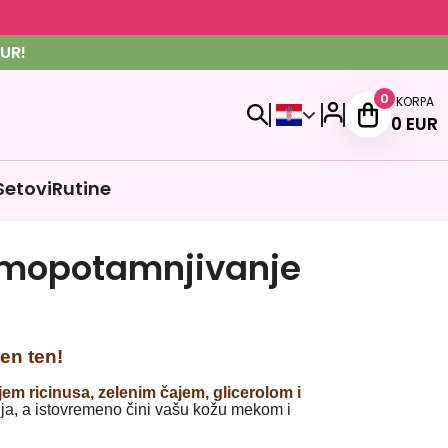
UR!
0
KORPA
0
EUR
Setovi
Rutine
amopotamnjivanje
en ten!
jem ricinusa, zelenim čajem, glicerolom i
nja, a istovremeno čini vašu kožu mekom i