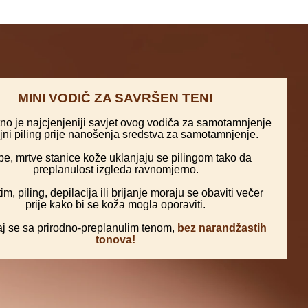
MINI VODIČ ZA SAVRŠEN TEN!
no je najcjenjeniji savjet ovog vodiča za samotamnjenje
jni piling prije nanošenja sredstva za samotamnjenje.
e, mrtve stanice kože uklanjaju se pilingom tako da
preplanulost izgleda ravnomjerno.
m, piling, depilacija ili brijanje moraju se obaviti večer
prije kako bi se koža mogla oporaviti.
j se sa prirodno-preplanulim tenom,
bez narandžastih
tonova!