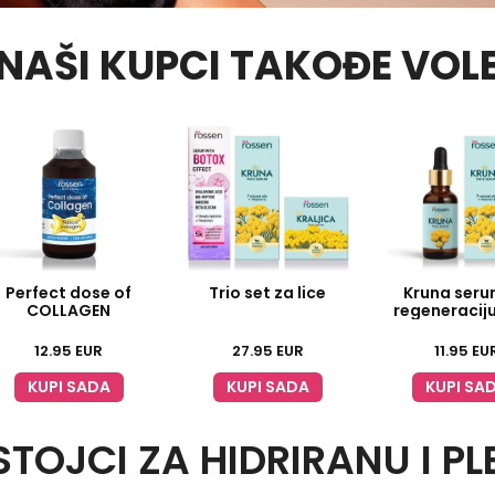
NAŠI KUPCI TAKOĐE VOL
Perfect dose of
Trio set za lice
Kruna seru
COLLAGEN
regeneracij
12.95
EUR
27.95
EUR
11.95
EU
KUPI SADA
KUPI SADA
KUPI SA
TOJCI ZA HIDRIRANU I P