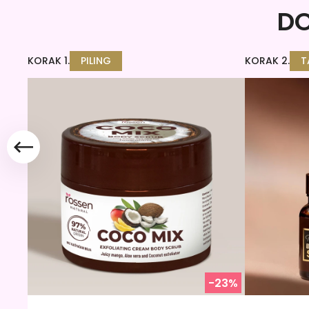
DO
KORAK 1.
PILING
KORAK 2.
T
-23%