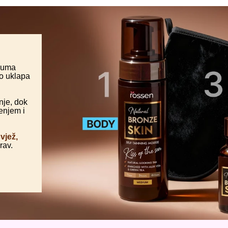
eruma
no uklapa
nje, dok
enjem i
svjež,
rav.