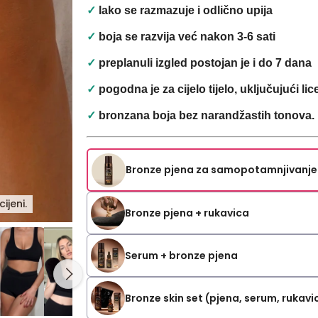
✓
lako se razmazuje i odlično upija
✓
boja se razvija već nakon 3-6 sati
✓
preplanuli izgled postojan je i do 7 dana
✓
pogodna je za cijelo tijelo, uključujući lic
✓
bronzana boja bez narandžastih tonova.
Bronze pjena za samopotamnjivanje
ijeni.
Bronze pjena + rukavica
Serum + bronze pjena
Bronze skin set (pjena, serum, ruka