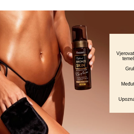
Vjerovat
temel
Grub
Međuti
Upozna