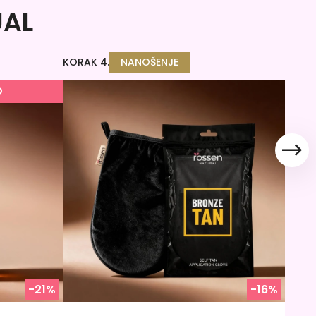
UAL
KORAK 4.
NANOŠENJE
D
-21%
-16%