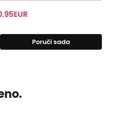
0.95
EUR
Poruči sada
eno.