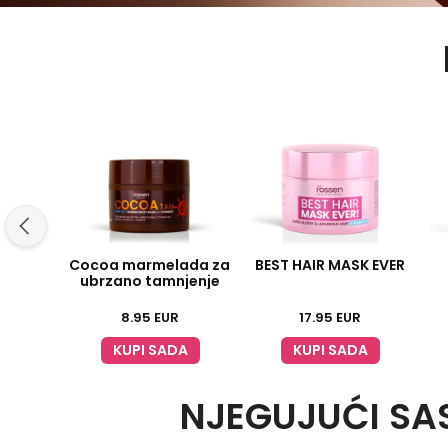
Cocoa marmelada za
BEST HAIR MASK EVER
ubrzano tamnjenje
8.95
EUR
17.95
EUR
KUPI SADA
KUPI SADA
NJEGUJUĆI SAS