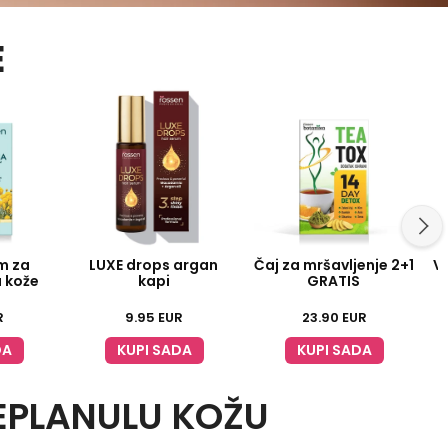
E
m za
LUXE drops argan
Čaj za mršavljenje 2+1
Vi
u kože
kapi
GRATIS
R
9.95
EUR
23.90
EUR
DA
KUPI SADA
KUPI SADA
LEPLANULU KOŽU