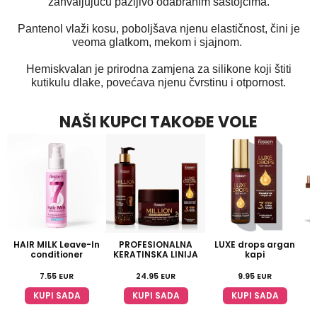
zahvaljujuću pažljivo odabranim sastojcima.
Pantenol vlaži kosu, poboljšava njenu elastičnost, čini je
veoma glatkom, mekom i sjajnom.
Hemiskvalan je prirodna zamjena za silikone koji štiti
kutikulu dlake, povećava njenu čvrstinu i otpornost.
NAŠI KUPCI TAKOĐE VOLE
HAIR MILK Leave-In
PROFESIONALNA
LUXE drops argan
conditioner
KERATINSKA LINIJA
kapi
7.55
EUR
24.95
EUR
9.95
EUR
KUPI SADA
KUPI SADA
KUPI SADA