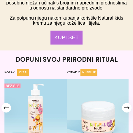
posebno nježan učinak s brojnim naprednim prednostima
u odnosu na standardne proizvode.
Za potpunu njegu nakon kupanja koristite Natural kids
kremu za njegu kože lica i tijela.
KUPI SET
DOPUNI SVOJ PRIRODNI RITUAL
KORAK 1.
ČISTI
KORAK 2.
NJEGUJE
KO