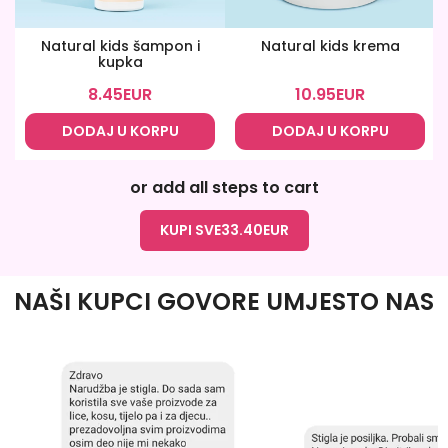
Natural kids šampon i
Natural kids krema
kupka
8.45
EUR
10.95
EUR
DODAJ U KORPU
DODAJ U KORPU
or add all steps to cart
KUPI SVE
33.40
EUR
NAŠI KUPCI GOVORE UMJESTO NAS