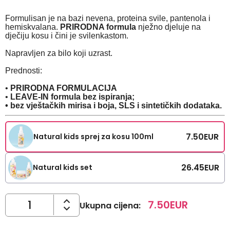
Formulisan je na bazi nevena, proteina svile, pantenola i
hemiskvalana.
PRIRODNA formula
nježno djeluje na
dječiju kosu i čini je svilenkastom.
Napravljen za bilo koji uzrast.
Prednosti:
•
PRIRODNA FORMULACIJA
•
LEAVE-IN formula bez ispiranja;
•
bez vještačkih mirisa i boja, SLS i sintetičkih dodataka.
7.50
EUR
Natural kids sprej za kosu 100ml
26.45
EUR
Natural kids set
7.50
EUR
Ukupna cijena
: