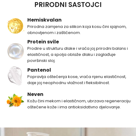
PRIRODNI SASTOJCI
Hemiskvalan
Prirodna zamjena za silikon koja kosu čini sjajnom,
obnovljenom i zaštićenom.
Protein svile
Prodire u strukturu dlake i vraća joj prirodni balans i
elastičnost, a spolja oblaže dlaku i zaglađuje
površinski sloj.
Pantenol
Popravlja oštećenja kose, vraća njenu elastičnost,
daje joj neophodnu vlažnost i fleksibilnost.
Neven
Kožu čini mekom i elastičnom, ubrzava regeneraciju
oštećene kože i ima antioksidativno djelovanje.