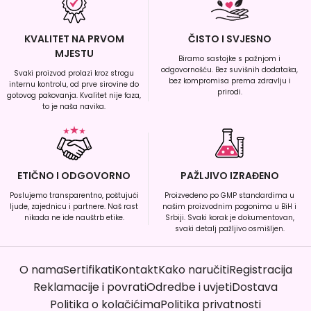
KVALITET NA PRVOM
ČISTO I SVJESNO
MJESTU
Biramo sastojke s pažnjom i
odgovornošću. Bez suvišnih dodataka,
Svaki proizvod prolazi kroz strogu
bez kompromisa prema zdravlju i
internu kontrolu, od prve sirovine do
prirodi.
gotovog pakovanja. Kvalitet nije faza,
to je naša navika.
ETIČNO I ODGOVORNO
PAŽLJIVO IZRAĐENO
Poslujemo transparentno, poštujući
Proizvedeno po GMP standardima u
ljude, zajednicu i partnere. Naš rast
našim proizvodnim pogonima u BiH i
nikada ne ide nauštrb etike.
Srbiji. Svaki korak je dokumentovan,
svaki detalj pažljivo osmišljen.
O nama
Sertifikati
Kontakt
Kako naručiti
Registracija
Reklamacije i povrati
Odredbe i uvjeti
Dostava
Politika o kolačićima
Politika privatnosti